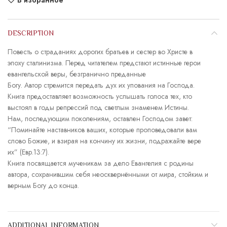
В избранное
DESCRIPTION
Повесть о страданиях дорогих братьев и сестер во Христе в
эпоху сталинизма. Перед читателем предстают истинные герои
евангельской веры, безгранично преданные
Богу. Автор стремится передать дух их упования на Господа.
Книга предоставляет возможность услышать голоса тех, кто
выстоял в годы репрессий под светлым знаменем Истины.
Нам, последующим поколениям, оставлен Господом завет:
“Поминайте наставников ваших, которые проповедовали вам
слово Божие, и взирая на кончину их жизни, подражайте вере
их” (Евр.13:7).
Книга посвящается мученикам за дело Евангелия с родины
автора, сохранившим себя неосквернёнными от мира, стойким и
верным Богу до конца.
ADDITIONAL INFORMATION