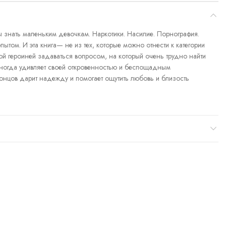
бы знать маленьким девочкам. Наркотики. Насилие. Порнография.
ытом. И эта книга— не из тех, которые можно отнести к категории
вной героиней задаваться вопросом, на который очень трудно найти
. Иногда удивляет своей откровенностью и беспощадным
онцов дарит надежду и помогает ощутить любовь и близость