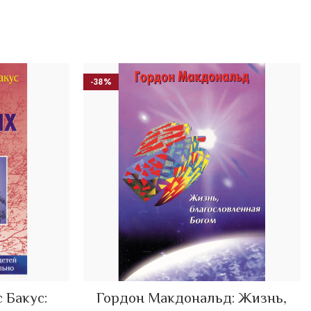
-38%
 Бакус:
Гордон Макдональд: Жизнь,
ADD TO CART