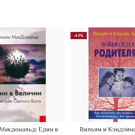
-43%
Макдональд: Един в
Вильям и Кэндэйнс
ADD TO CART
ADD TO CART