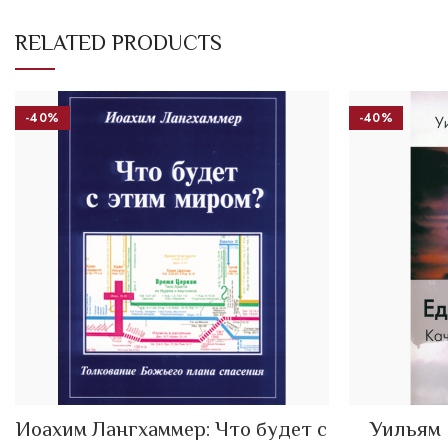
RELATED PRODUCTS
-40%
-40%
Иоахим Лангхаммер: Что будет с
Уильям 
ADD TO CART