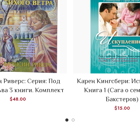
READ MORE
 Риверс: Серия: Под
Карен Кингсбери: И
ADD TO CART
ьва 3 книги. Комплект
Книга 1 (Сага о се
Бакстеров)
$
48.00
$
15.00