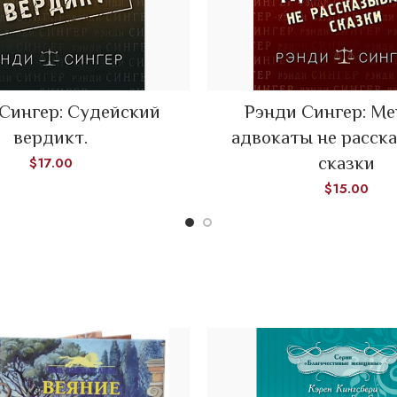
Сингер: Судейский
Рэнди Сингер: М
ADD TO CART
ADD TO CART
вердикт.
адвокаты не расск
сказки
$
17.00
$
15.00