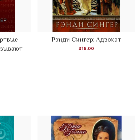
ертвые
Рэнди Сингер: Адвокат
ADD TO CART
азывают
$
18.00