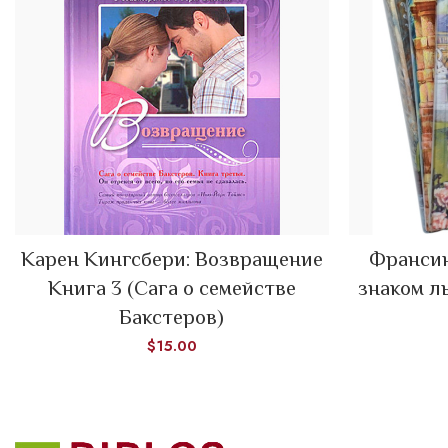
Карен Кингсбери: Возвращение
Франсин
ADD TO CART
Книга 3 (Сага о семействе
знаком л
Бакстеров)
$
15.00