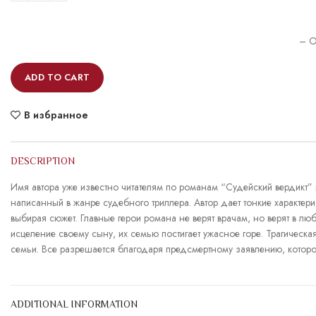
– O
ADD TO CART
В избранное
DESCRIPTION
Имя автора уже известно читателям по романам “Судейский вердикт”
написанный в жанре судебного триллера. Автор дает тонкие характери
выбирая сюжет. Главные герои романа не верят врачам, но верят в лю
исцеление своему сыну, их семью постигает ужасное горе. Трагическа
семьи. Все разрешается благодаря предсмертному заявлению, котор
ADDITIONAL INFORMATION