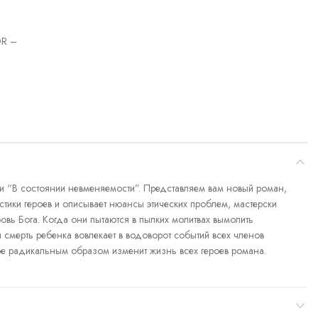
R –
 и “В состоянии невменяемости”. Представляем вам новый роман,
стики героев и описывает нюансы этических проблем, мастерски
бовь Бога. Когда они пытаются в пылких молитвах вымолить
я смерть ребенка вовлекает в водоворот событий всех членов
ое радикальным образом изменит жизнь всех героев романа.