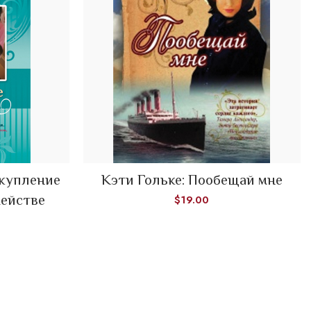
скупление
Кэти Гольке: Пообещай мне
ADD TO CART
мействе
$
19.00