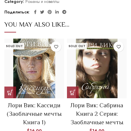
Category:
Романы и новеллы
Поделиться
YOU MAY ALSO LIKE…
SOLD OUT
SOLD OUT
Лори Вик: Кассиди
Лори Вик: Сабрина
(Заоблачные мечты
Книга 2 Серия:
Книга 1)
Заоблачные мечты
$
16.00
$
16.00