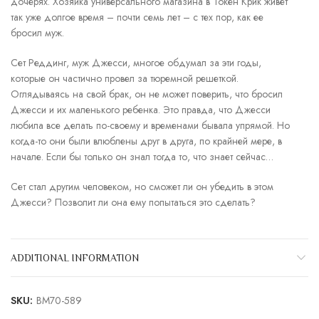
дочерях. Хозяйка универсального магазина в Токен Крик живет
так уже долгое время – почти семь лет – с тех пор, как ее
бросил муж.
Сет Реддинг, муж Джесси, многое обдумал за эти годы,
которые он частично провел за тюремной решеткой.
Оглядываясь на свой брак, он не может поверить, что бросил
Джесси и их маленького ребенка. Это правда, что Джесси
любила все делать по-своему и временами бывала упрямой. Но
когда-то они были влюблены друг в друга, по крайней мере, в
начале. Если бы только он знал тогда то, что знает сейчас…
Сет стал другим человеком, но сможет ли он убедить в этом
Джесси? Позволит ли она ему попытаться это сделать?
ADDITIONAL INFORMATION
SKU:
BM70-589