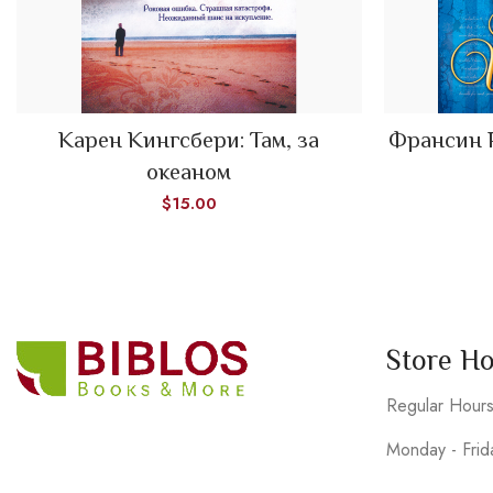
Карен Кингсбери: Там, за
Франсин 
ADD TO CART
океаном
$
15.00
Store H
Regular Hour
Monday - Fri