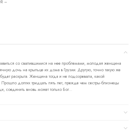
R –
правиться со свалившимися на нее проблемами, молодая женщина
чную дочь на крыльце их дома в Грузии. Другую, точно такую же
е будет раскрыта. Женщина тогда и не подозревала, какой
. Прошло долгих тридцать пять лет, прежде чем сестры-близнецы
юди, соединить вновь может только Бог…