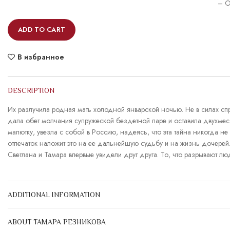
– O
ADD TO CART
В избранное
DESCRIPTION
Их разлучила родная мать холодной январской ночью. Не в силах с
дала обет молчания супружеской бездетной паре и оставила двухмеся
малютку, увезла с собой в Россию, надеясь, что эта тайна никогда н
отпечаток наложит это на ее дальнейшую судьбу и на жизнь дочерей
Светлана и Тамара впервые увидели друг друга. То, что разрывают л
ADDITIONAL INFORMATION
ABOUT ТАМАРА РЕЗНИКОВА