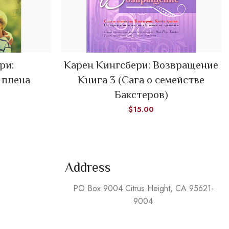
ри:
Карен Кингсбери: Возвращение
ADD TO CART
 плена
Книга 3 (Сага о семействе
Бакстеров)
$
15.00
Address
PO Box 9004 Citrus Height, CA 95621-
9004