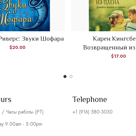
Риверс: Звуки Шофара
Карен Кингсбе
ADD TO CART
ADD TO CART
Возвращенный из
$
20.00
$
17.00
ours
Telephone
s / Часы работы (PT)
+1 (916) 580-3030
day 9:00am - 5:00pm