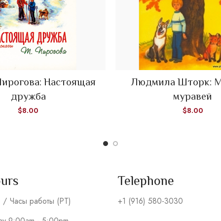
Пирогова: Настоящая
Людмила Шторк: 
ADD TO CART
ADD TO CART
дружба
муравей
$
8.00
$
8.00
ours
Telephone
s / Часы работы (PT)
+1 (916) 580-3030
day 9:00am - 5:00pm