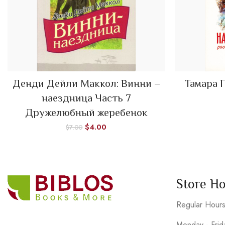
Денди Дейли Маккол: Винни –
Тамара 
ADD TO CART
наездница Часть 7
Дружелюбный жеребенок
$
4.00
$
7.00
Store H
Regular Hour
Monday - Fri