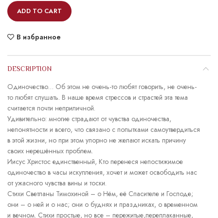
ADD TO CART
В избранное
DESCRIPTION
Одиночество… Об этом не очень-то любят говорить, не очень-
то любят слушать. В наше время стрессов и страстей эта тема
считается почти неприличной.
Удивительно: многие страдают от чувства одиночества,
непонятности и всего, что связано с попытками самоутвердиться
в этой жизни, но при этом упорно не желают искать причину
своих нерешённых проблем.
Иисус Христос единственный, Кто перенеся непостижимое
одиночество в часы искупления, хочет и может освободить нас
от ужасного чувства вины и тоски.
Стихи Светланы Тимохиной – о Нём, её Спасителе и Господе;
они – о ней и о нас; они о буднях и праздниках, о временном
и вечном. Стихи простые, но все – пережитые,переплаканные,