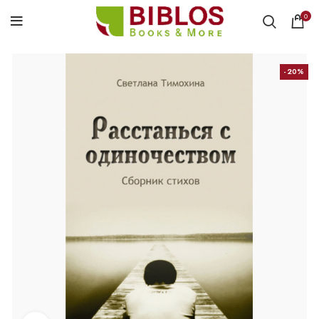
0
-20%