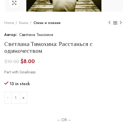
Увеличить
Home
Книги
Стихи и поэзия
Светлана Тимохина
Светлана Тимохина: Расстанься с
одиночеством
$
8.00
$
10.00
Part with loneliness
13 in stock
– OR –