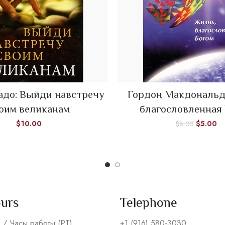
адо: Выйди навстречу
Гордон Макдональд
ADD TO CART
ADD TO CART
оим великанам
благословленная
$
10.00
$
5.00
$
8.00
ours
Telephone
s / Часы работы (PT)
+1 (916) 580-3030