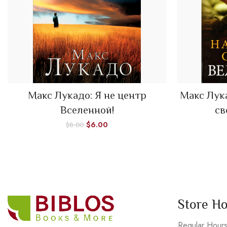
Макс Лукадо: Я не центр
Макс Лук
ADD TO CART
Вселенной!
св
$
6.00
$
8.00
Store H
Regular Hour