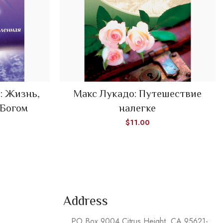
: Жизнь,
Макс Лукадо: Путешествие
ADD TO CART
 Богом
налегке
$
11.00
Address
PO Box 9004 Citrus Height, CA 95621-