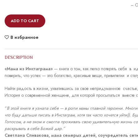
– O
ADD TO CART
В избранное
DESCRIPTION
«Мама из Инстаграма»
— книга о том, как легко потерять себя в 
поверить, что успех — это богатство, красивые вещи, привилегии и стат
Найти радость в жизни, ухватившись за свое непридуманное счастье,
История о современной женщине, для которой просыпаться вместе с 
“
В этой книге я узнала себя — в роли мамы главной героини. Многи
что буду дальше писать в Инстаграм, хотя так часто хочется уйти)). 
Голосом, а не эхом и смогла проживать свою удивительную жизнь со
раскрывать в себе Божий дар.”
Светлана Спивакова, мама семерых детей, соучредитель сети 