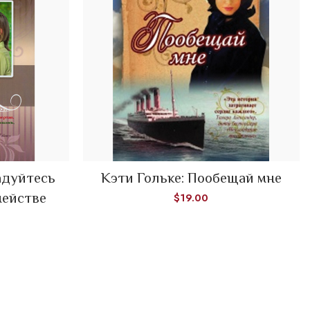
адуйтесь
Кэти Гольке: Пообещай мне
ADD TO CART
мействе
$
19.00