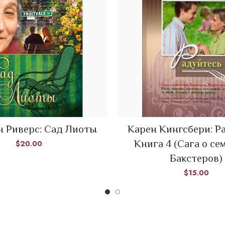
 Риверс: Сад Лиоты
Карен Кингсбери: Р
ADD TO CART
ADD TO CART
Книга 4 (Сага о се
$
20.00
Бакстеров)
$
15.00