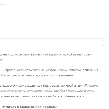
R –
идеальном мире отфильтрованных картинок чужой реальности и
ус.
 — просто, если следовать за мечтой и тихим голосом призвания.
Инстаграмом — значит идти в ногу со временем.
е фразы близки сердцу, как будто взяты из моей души. Я поняла,
Буду смелее в своей честности, чтобы «любая Маша» могла стать
 всеми ее вызовами, не боясь ошибаться, изменяться и
Fitcurves и Monastic-Spa Карпаты