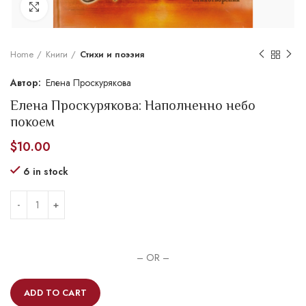
Увеличить
Home
Книги
Стихи и поэзия
Еленa Проскуряковa
Еленa Проскуряковa: Наполненно небо
покоем
$
10.00
6 in stock
– OR –
ADD TO CART