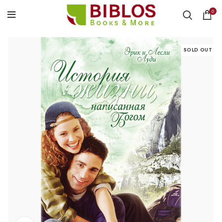
0
SOLD OUT