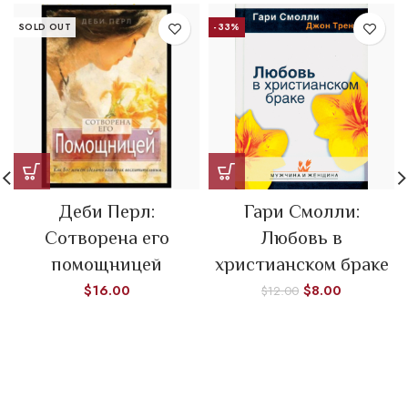
SOLD OUT
-33%
Деби Перл:
Гари Смолли:
Сотворена его
Любовь в
помощницей
христианском браке
$
16.00
$
8.00
$
12.00