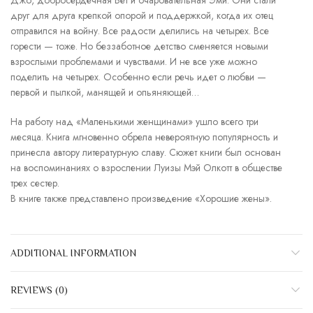
Джо, добросердечная Бет и очаровательная Эми. Они стали
друг для друга крепкой опорой и поддержкой, когда их отец
отправился на войну. Все радости делились на четырех. Все
горести — тоже. Но беззаботное детство сменяется новыми
взрослыми проблемами и чувствами. И не все уже можно
поделить на четырех. Особенно если речь идет о любви —
первой и пылкой, манящей и опьяняющей…
На работу над «Маленькими женщинами» ушло всего три
месяца. Книга мгновенно обрела невероятную популярность и
принесла автору литературную славу. Сюжет книги был основан
на воспоминаниях о взрослении Луизы Мэй Олкотт в обществе
трех сестер.
В книге также представлено произведение «Хорошие жены».
ADDITIONAL INFORMATION
REVIEWS (0)