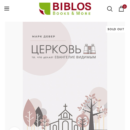
0
SOLD OUT