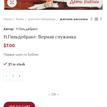
Увеличить
Home
Книги
Детская литература
Детские рассказы
Н.Гильдебрант
Н.Гильдебрант: Верная служанка
$
7.00
Первые шаги по Библии
21 in stock
– OR –
ADD TO CART