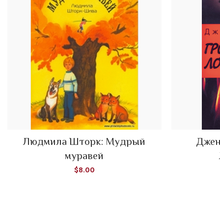
Людмила Шторк: Мудрый
Джен
ADD TO CART
муравей
$
8.00