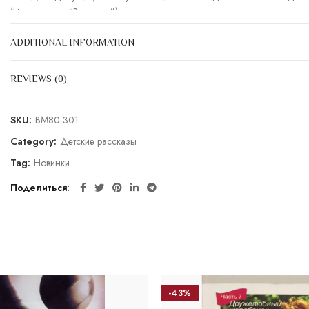
(Из рассказа “Воришка”)
Содержание
:
Нет ничего тайного
ADDITIONAL INFORMATION
Прощение
Третья заповедь
REVIEWS (0)
Цыганский мальчик
Победа Виктора
“Я не буду драться!”
SKU:
BM80-301
Воришка
Category:
Детские рассказы
Tag:
Новинки
Поделиться
-43%