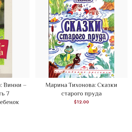
: Винни –
Марина Тихонова: Сказки
ADD TO CART
ть 7
старого пруда
ебенок
$
12.00