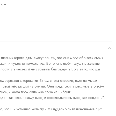
R –
главных героев дети смогут понять, что они могут обо всех своих
ышит и чудесно поможет им. Бог очень любит слушать детские
поступать честно и не забывать благодарить Бога за то, что мы
одозревают в воровстве. Затем снова спросил, едят ли мыши
оят свои гнёздышки из бумаги. Она предложила рассказать о всём
сь, и мама прочитала два стиха из Библии:
дет, как свет, правду твою, и справедливость твою, как полдень”,
о, что Он услышал молитву и так чудесно снял поношение с их