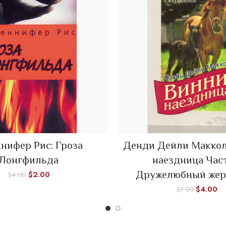
нифер Рис: Гроза
Денди Дейли Маккол
ADD TO CART
ADD TO CART
Лонгфильда
наездница Час
Дружелюбный жер
$
2.00
$
4.00
$
4.00
$
7.00