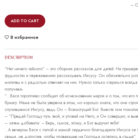
– O
ADD TO CART
В избранное
DESCRIPTION
“Нет ничего тайного” – это сборник рассказов для детей. На примере 
трудностях и переживаниях рассказывать Иисусу. Он обязательно усл
молитвы и с радостью отвечает на них. Нужно только стараться всегда 
получаем.
“…Вася торопливо сообщил об исчезновении марок и о том, что его п
бумагу. Мама не была уверена в этом, но хорошо знала, что они стр
случившемся Иисусу, ведь Он – Всемогущий Бог. Вместе они помолили
– “Предай Господу путь твой, и уповай на Него, и Он совершит, и выве
– затем добавила: – Верь, сынок, этому, и Бог выручит тебя!
…А вечером Вася с папой и мамой сердечно благодарили Иисуса за т
семьи, не допустив, чтобы уповающие на Господа остались в стыде”.