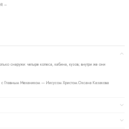
R –
ько снаружи: четыре колеса, кабина, кузов; внутри же они
ечи с Главным Механиком — Иисусом Христом.
Оксана Казакова