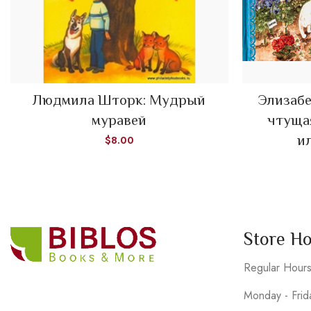
Людмила Шторк: Мудрый
Элизабе
ADD TO CART
муравей
чтуща
и
$
8.00
Store H
Regular Hour
Monday - Fri