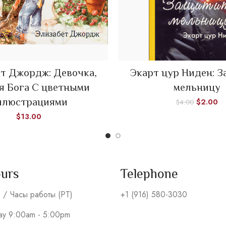
READ MORE
т Джордж: Девочка,
Экарт цур Ниден: 
ADD TO CART
я Бога C цветными
мельницу
ллюстрациями
$
2.00
$
4.00
$
13.00
ours
Telephone
s / Часы работы (PT)
+1 (916) 580-3030
day 9:00am - 5:00pm