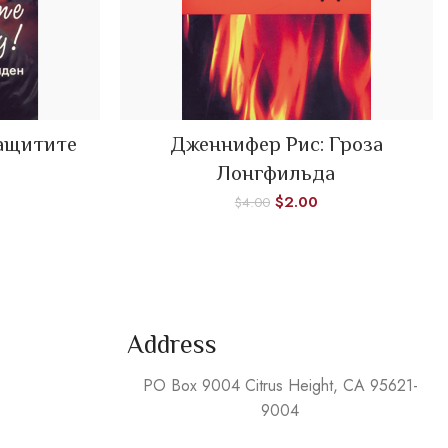
Защитите
Дженнифер Рис: Гроза
ADD TO CART
Лонгфильда
$
2.00
$
4.00
Address
PO Box 9004 Citrus Height, CA 95621-
9004