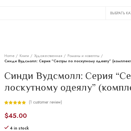
Home
Книги
Художественная
Романы и новеллы
Синди Вудсмолл: Серия “Сестры по лоскутному одеялу” (комплект 
Синди Вудсмолл: Серия “Се
лоскутному одеялу” (компле
(
1
customer review)
$
45.00
4 in stock