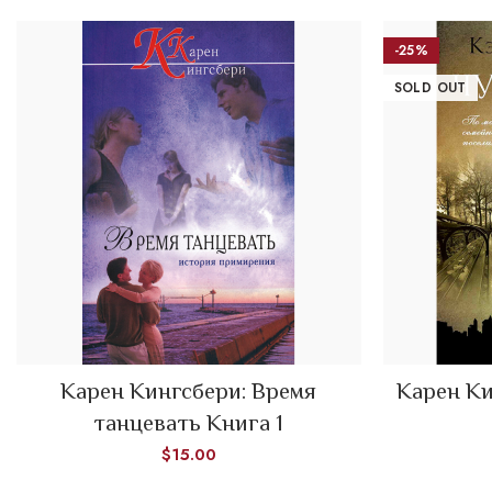
-25%
SOLD OUT
Карен Кингсбери: Время
Карен Ки
ADD TO CART
танцевать Книга 1
$
15.00