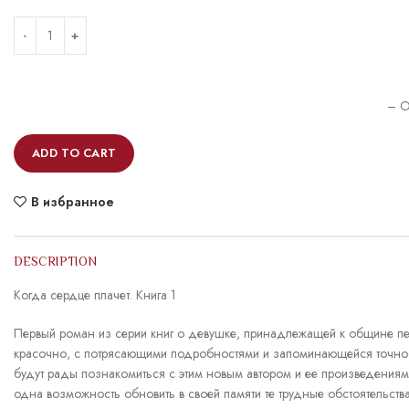
– O
ADD TO CART
В избранное
DESCRIPTION
Когда сердце плачет. Книга 1
Первый роман из серии книг о девушке, принадлежащей к общине пен
красочно, с потрясающими подробностями и запоминающейся точнос
будут рады познакомиться с этим новым автором и ее произведениями.
одна возможность обновить в своей памяти те трудные обстоятельст