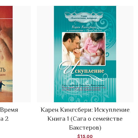
ре Englischer. Ханна обрела любовь и новую семью с богатым
бывается ее давняя мечта о работе в медицинской сфере. Но
о оттолкнул ее, включая упрямого и твердолобого отца, и душевные
торый работает с ее психически неуравновешенной сестрой
ства, и это ставит Ханну перед мучительным решением. Выберет ли
ли она откликнется на призыв и вернется к простой жизни — а
 Время
Карен Кингсбери: Искупление
ADD TO CART
а 2
Книга 1 (Сага о семействе
Бакстеров)
$
15.00