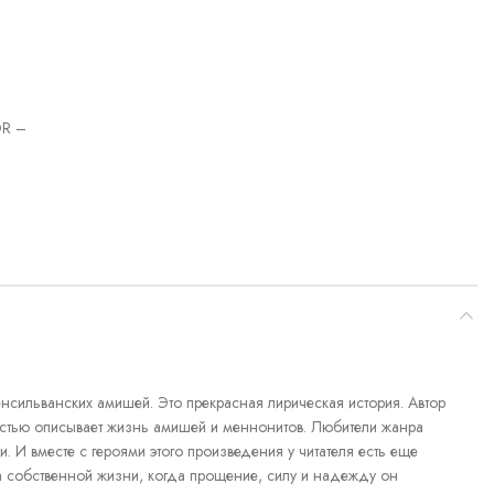
R –
сильванских амишей. Это прекрасная лирическая история. Автор
тью описывает жизнь амишей и меннонитов. Любители жанра
 И вместе с героями этого произведения у читателя есть еще
ва собственной жизни, когда прощение, силу и надежду он