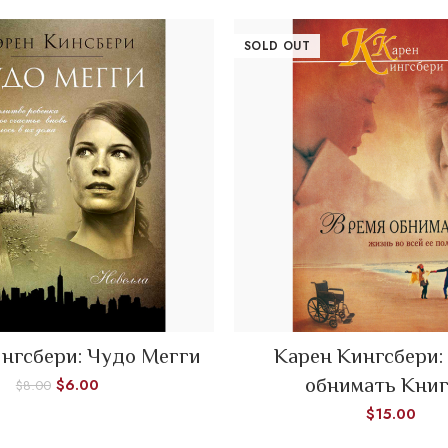
Пенсильвания, где она выросла.
Покинув Оулз Перч более двух лет назад, она нашла свое место в ми
SOLD OUT
Мартином Палмером и детьми, которых она помогает ему вырастить. С
возвратившись в Оулз Перч, она встречает осуждение тех, кто когда-т
раны начинают болеть с новой силой.
Ханна вынуждена общаться с бывшим женихом, Полом Уодделлом, ко
Сарой, при этом выясняются многие ранее неизвестные ей обстоятель
она мир Englischer и человека, который восстановил в ней надежду, и
может, и к первой любви?
READ MORE
READ MORE
нгсбери: Чудо Мегги
Карен Кингсбери:
обнимать Книг
$
6.00
$
8.00
$
15.00