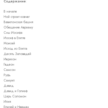
Содержание
:
В начале
Ной строит ковчег
Вавилонская башня
Обещание Аврааму
Сны Иосифа
Иосиф в Египте
Моисей
Исход из Египта
Десять Заповедей
Иерихон
Гедеон
Самсон
Руфь
Самуил
Давид
Давид и Голиаф
Царь Соломон
Илия
Елисей и Нееман