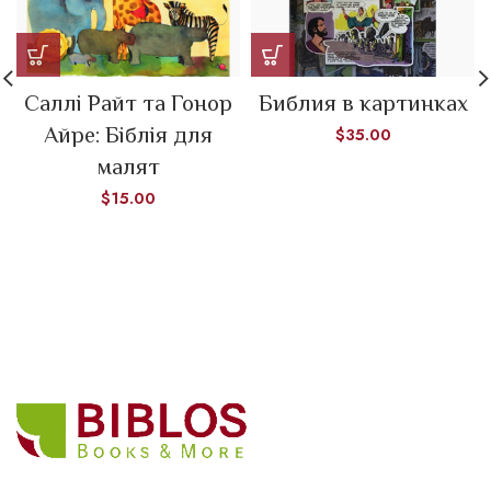
Саллі Райт та Гонор
Библия в картинках
Айре: Біблія для
$
35.00
малят
$
15.00