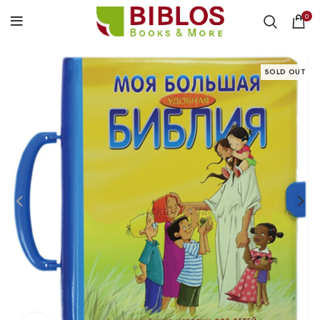
0
SOLD OUT