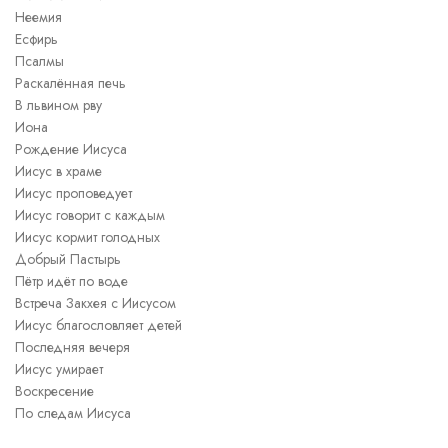
Неемия
Есфирь
Псалмы
Раскалённая печь
В львином рву
Иона
Рождение Иисуса
Иисус в храме
Иисус проповедует
Иисус говорит с каждым
Иисус кормит голодных
Добрый Пастырь
Пётр идёт по воде
Встреча Закхея с Иисусом
Иисус благословляет детей
Последняя вечеря
Иисус умирает
Воскресение
По следам Иисуса