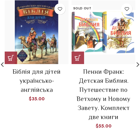
SOLD OUT
Біблія для дітей
Пенни Франк:
українсько-
Детская Библия.
англійська
Путешествие по
Ветхому и Новому
$
35.00
Завету. Комплект
две книги
$
55.00