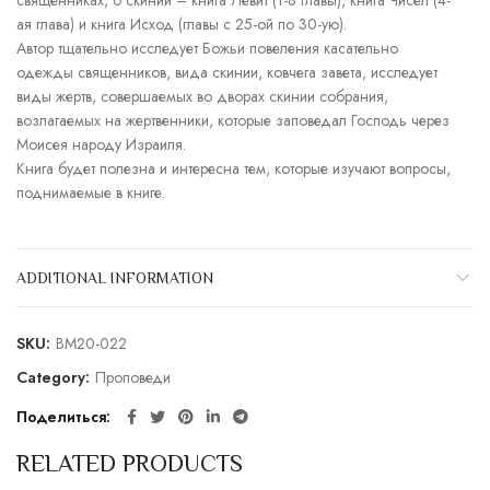
священниках, о скинии – книга Левит (1-8 главы), книга Чисел (4-
ая глава) и книга Исход (главы с 25-ой по 30-ую).
Автор тщательно исследует Божьи повеления касательно
одежды священников, вида скинии, ковчега завета, исследует
виды жертв, совершаемых во дворах скинии собрания,
возлагаемых на жертвенники, которые заповедал Господь через
Моисея народу Израиля.
Книга будет полезна и интересна тем, которые изучают вопросы,
поднимаемые в книге.
ADDITIONAL INFORMATION
SKU:
BM20-022
Category:
Проповеди
Поделиться
RELATED PRODUCTS