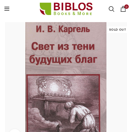
0
SOLD OUT