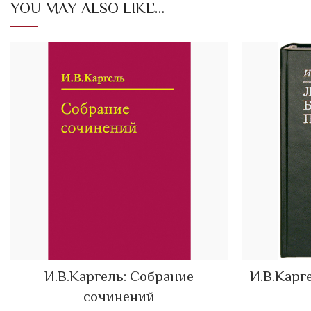
YOU MAY ALSO LIKE…
И.В.Каргель: Собрание
И.В.Карг
ADD TO CART
сочинений