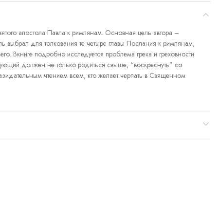
святого апостола Павла к римлянам. Основная цель автора –
ь выбрал для толкования те четыре главы Послания к римлянам,
го. Вкниге подробно исследуется проблема греха и греховности
ерующий должен не только родиться свыше, “воскреснуть” со
назидательным чтением всем, кто желает черпать в Священном