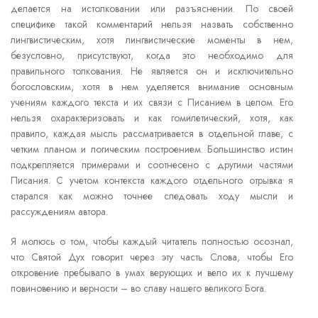
делается на истолковании или разъяснении. По своей
специфике такой комментарий нельзя назвать собственно
лингвистическим, хотя лингвистические моменты в нем,
безусловно, присутствуют, когда это необходимо для
правильного толкования. Не является он и исключительно
богословским, хотя в нем уделяется внимание основным
учениям каждого текста и их связи с Писанием в целом. Его
нельзя охарактеризовать и как гомилетический, хотя, как
правило, каждая мысль рассматривается в отдельной главе, с
четким планом и логическим построением. Большинство истин
подкрепляется примерами и соотнесено с другими частями
Писания. С учетом контекста каждого отдельного отрывка я
старался как можно точнее следовать ходу мысли и
рассуждениям автора.
Я молюсь о том, чтобы каждый читатель полностью осознал,
что Святой Дух говорит через эту часть Слова, чтобы Его
откровение пребывало в умах верующих и вело их к лучшему
повиновению и верности – во славу нашего великого Бога.