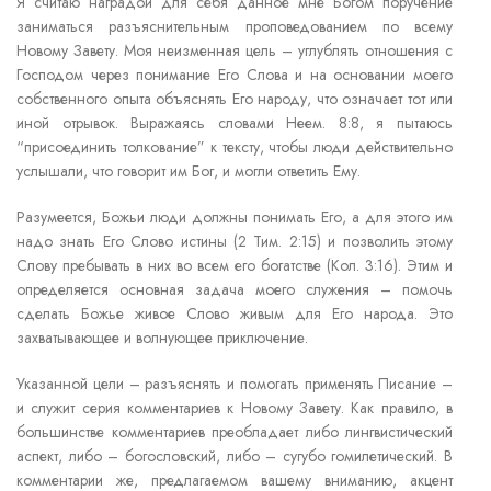
Я считаю наградой для себя данное мне Богом поручение
заниматься разъяснительным проповедованием по всему
Новому Завету. Моя неизменная цель – углублять отношения с
Господом через понимание Его Слова и на основании моего
собственного опыта объяснять Его народу, что означает тот или
иной отрывок. Выражаясь словами Неем. 8:8, я пытаюсь
“присоединить толкование” к тексту, чтобы люди действительно
услышали, что говорит им Бог, и могли ответить Ему.
Разумеется, Божьи люди должны понимать Его, а для этого им
надо знать Его Слово истины (2 Тим. 2:15) и позволить этому
Слову пребывать в них во всем его богатстве (Кол. 3:16). Этим и
определяется основная задача моего служения – помочь
сделать Божье живое Слово живым для Его народа. Это
захватывающее и волнующее приключение.
Указанной цели – разъяснять и помогать применять Писание –
и служит серия комментариев к Новому Завету. Как правило, в
большинстве комментариев преобладает либо лингвистический
аспект, либо – богословский, либо – сугубо гомилетический. В
комментарии же, предлагаемом вашему вниманию, акцент