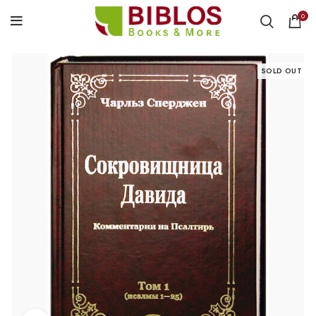
0
SOLD OUT