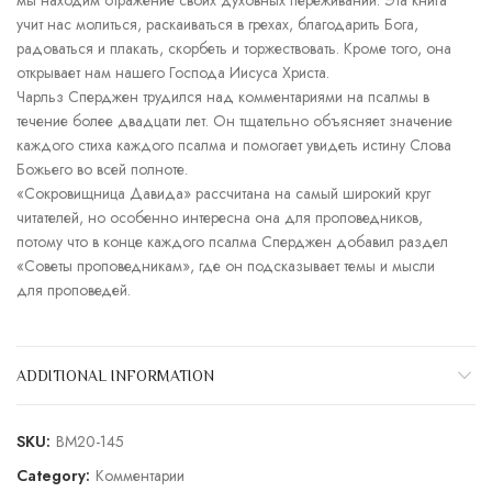
мы находим отражение своих духовных переживаний. Эта книга
учит нас молиться, раскаиваться в грехах, благодарить Бога,
радоваться и плакать, скорбеть и торжествовать. Кроме того, она
открывает нам нашего Господа Иисуса Христа.
Чарльз Сперджен трудился над комментариями на псалмы в
течение более двадцати лет. Он тщательно объясняет значение
каждого стиха каждого псалма и помогает увидеть истину Слова
Божьего во всей полноте.
«Сокровищница Давида» рассчитана на самый широкий круг
читателей, но особенно интересна она для проповедников,
потому что в конце каждого псалма Сперджен добавил раздел
«Советы проповедникам», где он подсказывает темы и мысли
для проповедей.
ADDITIONAL INFORMATION
SKU:
BM20-145
Category:
Комментарии