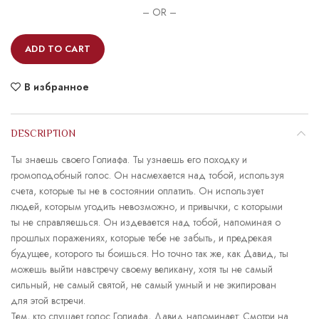
– OR –
ADD TO CART
В избранное
DESCRIPTION
Ты знаешь своего Голиафа. Ты узнаешь его походку и
громоподобный голос. Он насмехается над тобой, используя
счета, которые ты не в состоянии оплатить. Он использует
людей, которым угодить невозможно, и привычки, с которыми
ты не справляешься. Он издевается над тобой, напоминая о
прошлых поражениях, которые тебе не забыть, и предрекая
будущее, которого ты боишься. Но точно так же, как Давид, ты
можешь выйти навстречу своему великану, хотя ты не самый
сильный, не самый святой, не самый умный и не экипирован
для этой встречи.
Тем, кто слушает голос Голиафа, Давид напоминает: Смотри на