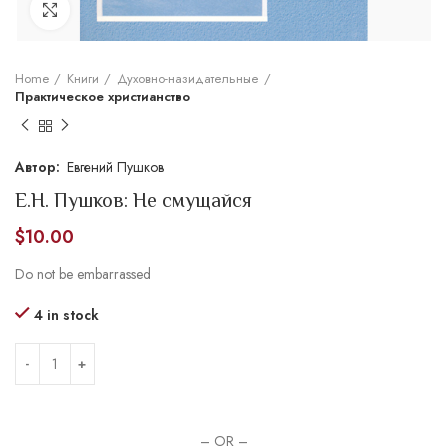
Увеличить
Home
Книги
Духовно-назидательные
Практическое христианство
Евгений Пушков
Е.Н. Пушков: Не смущайся
$
10.00
Do not be embarrassed
4 in stock
– OR –