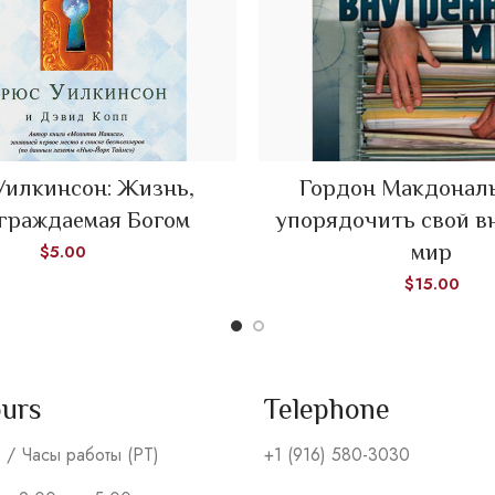
Уилкинсон: Жизнь,
Гордон Макдональ
ADD TO CART
ADD TO CART
граждаемая Богом
упорядочить свой в
мир
$
5.00
$
15.00
ours
Telephone
s / Часы работы (PT)
+1 (916) 580-3030