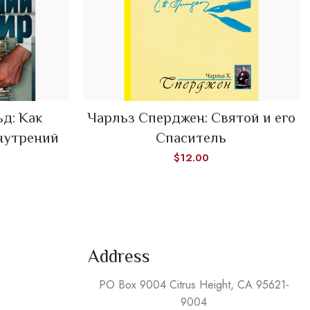
д: Как
Чарльз Сперджен: Святой и его
ADD TO CART
нутрений
Спаситель
$
12.00
Address
PO Box 9004 Citrus Height, CA 95621-
9004