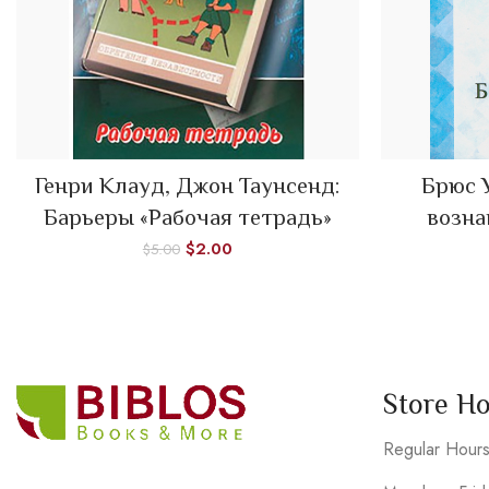
Генри Клауд, Джон Таунсенд:
Брюс 
ADD TO CART
Барьеры «Рабочая тетрадь»
возна
$
2.00
$
5.00
Store H
Regular Hour