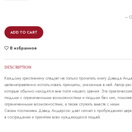
– O
ADD TO CART
В избранное
DESCRIPTION
Каждому христианину следует не только прочитать книгу Дэвида Анде
целенаправленно использовать принципы, указанные в ней. Автор р
которые обычно находятся вне поля нашего зрения. Эта практическая
людьми с ограниченными возможностями и людьми без них, поможет 
ограниченными возможностями, а также служить вместе с ними.
Своим посланием Дэвид Андерсон дает сигнал к пробуждению церкви
в сострадании и принятии всех нуждающихся людей.