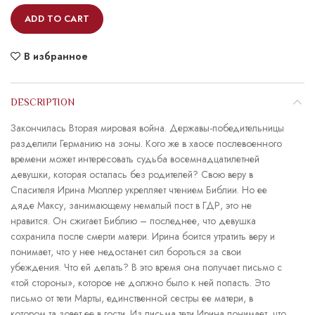
ADD TO CART
В избранное
DESCRIPTION
Закончилась Вторая мировая война. Державы-победительницы
разделили Германию на зоны. Кого же в хаосе послевоенного
времени может интересовать судьба восемнадцатилетней
девушки, которая осталась без родителей? Свою веру в
Спасителя Ирина Мюллер укрепляет чтением Библии. Но ее
дяде Максу, занимающему немалый пост в ГДР, это не
нравится. Он сжигает Библию – последнее, что девушка
сохранила после смерти матери. Ирина боится утратить веру и
понимает, что у нее недостанет сил бороться за свои
убеждения. Что ей делать? В это время она получает письмо с
«той стороны», которое не должно было к ней попасть. Это
письмо от тети Марты, единственной сестры ее матери, в
котором та зовет ее в гости. Из письма тети Ирина понимает, что