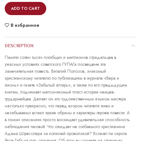
ADD TO CART
В избранное
DESCRIPTION
Памяти сотен тысяч погибщих и миллионов страдальцев в
ужасных условиях советского ГУЛАГа посвещене эта
замечательная повесть. Виталий Полозов, знакомый
христианскому читателю по публикациям в журнале «Вера и
жизнь» и газете «Забытый алтарь», а также по его предыдущим
книгам, поднимает малознакомый пласт истории немцев-
трудармейцев. Делает он это художественным языком мастера
настолько прекрасно, что перед взором читателя живо и
незабываемо встают яркие образы и характеры героев повести. А
в тонких описаниях просто восхищает удивительная способность
наблюдения таковой. Что ожидает не сгибаемого христианина
Адама Штресслера за колючей проволокой? Встанет ли сирота
Яков Габт на путь спасения. Об этом вы узнаете на страницах