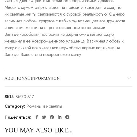
Оак из двенадцати книг серии об истории семьи Дэвисов.
Мисси с мужем отправляются на поиски участка для дома, но
их светлые мечты сталкиваются с суровой реальностью. Однако
взаимная любовь супругов с избытком возмещает все трудности
и лишения жизни на еще не освоенном колонистами
Западе:кособокая постройка из дерна ожидает молодую
женщину и ее новорожденного младенца. Взаимная любовь к
мужу с лихвой покрывает все неудобства первых лет жизни на
Западе. Вместе они построят свою мечту.
ADDITIONAL INFORMATION
SKU:
BM70-317
Category:
Романы и новеллы
Поделиться
YOU MAY ALSO LIKE…