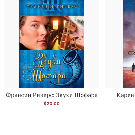
Франсин Риверс: Звуки Шофара
Карен 
ADD TO CART
$
20.00