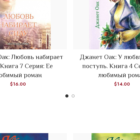
READ MORE
ак: Любовь набирает
Джанет Оак: У любв
ADD TO CART
 Книга 7 Серия: Ее
поступь. Книга 4 С
юбимый роман
любимый ром
$
16.00
$
14.00