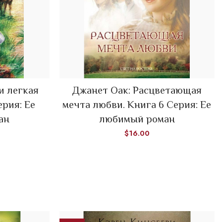
и легкая
Джанет Оак: Расцветающая
ADD TO CART
ерия: Ее
мечта любви. Книга 6 Серия: Ее
ан
любимый роман
$
16.00