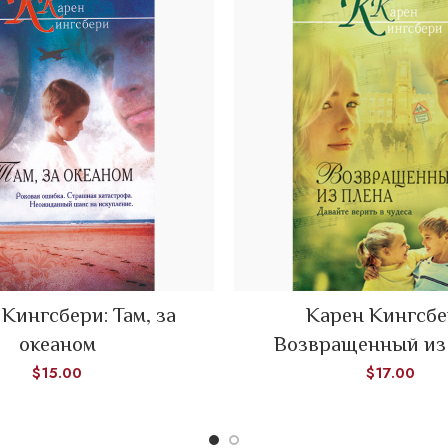
Кингсбери: Там, за
Карен Кингсбе
ADD TO CART
ADD TO CART
океаном
Возвращенный из
$
15.00
$
17.00