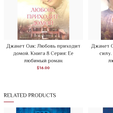
Джанет Оак: Любовь приходит
Джанет О
ADD TO CART
домой. Книга 8 Серия: Ее
силу.
любимый роман
л
$
16.00
RELATED PRODUCTS