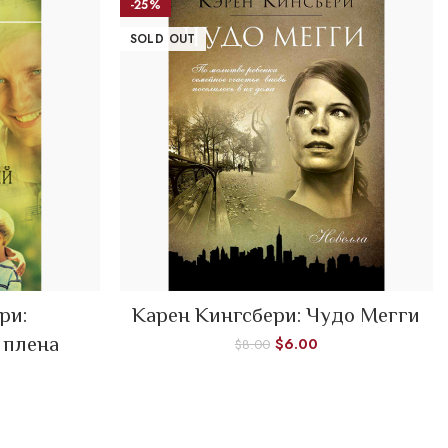
-25%
SOLD OUT
READ MORE
ри:
Карен Кингсбери: Чудо Мегги
 плена
$
6.00
$
8.00