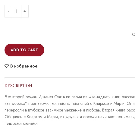
– O
ADD TO CART
В избранное
DESCRIPTION
Это второй роман Джанет Оак в ее серии из двенадцати книг, расск
как дерево” познакомил миллионы читателей с Кларком и Марти. Они
переросли в глубокое взаимное уважение и любовь. Вторая книга расс
Общаясь с Кларком и Марти, их друзья и соседи начинают понимать,
четырьмя стенами.