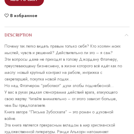
В избранное
DESCRIPTION
Почему так легко видеть правым только себя? Кто хозяин моих
мыслей, чувств и решений? Действительно ли это – я сам?
Эти вопросы даже не приходят в голову Джордану Флэтчеру,
преуспевающему бизнесмену, в жизни которого всё идёт как по
маслу: новый крупный контракт на работе, интрижка с
секретаршей, покупка новой лодки…
Но над Флэтчером “работают” духи злобы поднебесной…
У вас в руках редкая стенограмма действий врага, атакующего
свою жертву. Читайте внимательно – от этого зависит больше,
чем Вы предполагаете.
Книга автора “Письма Зубоскала” – это роман о духовной
войне.
Эта книга является прекрасным вкладом в мир христианской
художественной литературы. Рэнди Алькорн напоминает