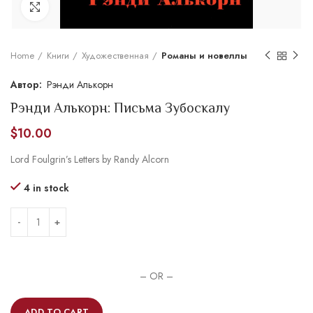
Увеличить
Home
Книги
Художественная
Романы и новеллы
Рэнди Алькорн
Рэнди Алькорн: Письма Зубоскалу
$
10.00
Lord Foulgrin’s Letters by Randy Alcorn
4 in stock
– OR –
ADD TO CART