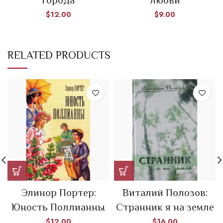
города
любви
$
12.00
$
9.00
RELATED PRODUCTS
Элинор Портер:
Виталий Полозов:
Юность Поллианны
Странник я на земле
$
12.00
$
16.00