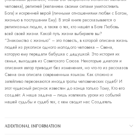
человека), религией (желанием своими силами умилостивить
Бога) и искренней верой (личными отношениями любви с Богом,
жизнью в послушании Ему). В этой книге рассказывается о
религиозных людях, а также о тех, кто нашёл в Боге Любовь
всей своей жизни. Какой путь жизни выбираете вы?
“Знакомство с жизнью” – это повесть, в которой описана жизнь
людей из рукописи одного молодого человека – Свена,
которую ему передали бабушка с дедушкой. Это история их
семьи, выходцев из Советского Союза. Некоторые диалоги и
описания автор приводит без изменения, но что-то из рассказов
Свена она описала современным языком. Как сложно и
затейливо пересекаются иногда тропы человеческих судеб! И
этот чудесный рисунок известен до конца только Тому, Кто его
создаёт. А наша задача – лишь извлекать уроки из событий
нашей судьбы и судеб тех, с кем сводит нас Создатель
ADDITIONAL INFORMATION