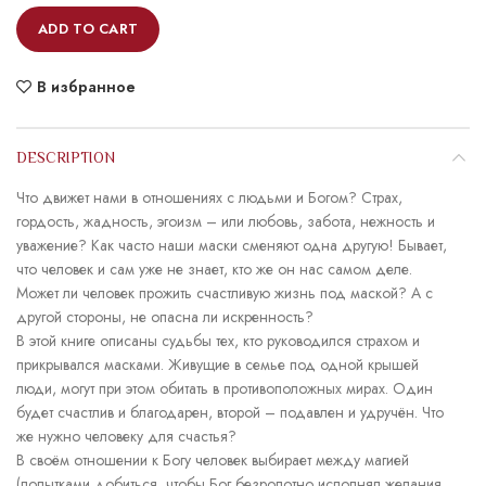
ADD TO CART
В избранное
DESCRIPTION
Что движет нами в отношениях с людьми и Богом? Страх,
гордость, жадность, эгоизм – или любовь, забота, нежность и
уважение? Как часто наши маски сменяют одна другую! Бывает,
что человек и сам уже не знает, кто же он нас самом деле.
Может ли человек прожить счастливую жизнь под маской? А с
другой стороны, не опасна ли искренность?
В этой книге описаны судьбы тех, кто руководился страхом и
прикрывался масками. Живущие в семье под одной крышей
люди, могут при этом обитать в противоположных мирах. Один
будет счастлив и благодарен, второй – подавлен и удручён. Что
же нужно человеку для счастья?
В своём отношении к Богу человек выбирает между магией
(попытками добиться, чтобы Бог безропотно исполнял желания