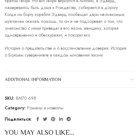
братом Генри. Но вот Генри вернулся в Англию, а Эдвард,
намереваясь быть дома к Рождеству, собирается в дорогу.
Когда на борту корабля Эдвард пообещал двум незнакомым
мужчинам оказать помощь, то он и не подозревал о том, что
знакомство с ними приведет в его жизнь женщину, которая
одновременно и обескуражит, и покорит его.
История о предательстве и о восстановлении доверия. История
о Божьем суверенитете в каждом мгновении жизни.
ADDITIONAL INFORMATION
SKU:
BM70-698
Category:
Романы и новеллы
Поделиться
YOU MAY ALSO LIKE…