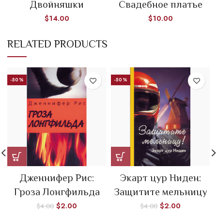
Двойняшки
Свадебное платье
$
14.00
$
10.00
RELATED PRODUCTS
-50%
-50%
Дженнифер Рис:
Экарт цур Ниден:
Гроза Лонгфильда
Защитите мельницу
$
2.00
$
2.00
$
4.00
$
4.00