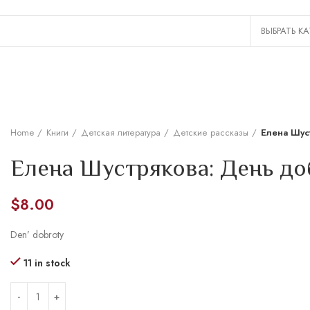
Home
Книги
Детская литература
Детские рассказы
Елена Шус
Елена Шустрякова: День д
$
8.00
Den’ dobroty
11 in stock