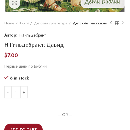
Увеличить
Home
Книги
Детская литература
Детские рассказы
Н.Гильдебрант
Н.Гильдебрант: Давид
$
7.00
Первые шаги по Библии
6 in stock
– OR –
ADD TO CART