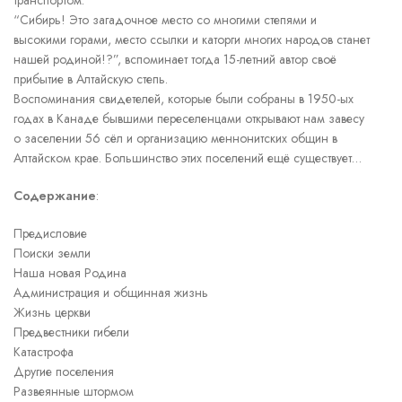
транспортом.
“Сибирь! Это загадочное место со многими степями и
высокими горами, место ссылки и каторги многих народов станет
нашей родиной!?”, вспоминает тогда 15-летний автор своё
прибытие в Алтайскую степь.
Воспоминания свидетелей, которые были собраны в 1950-ых
годах в Канаде бывшими переселенцами открывают нам завесу
о заселении 56 сёл и организацию меннонитских общин в
Алтайском крае. Большинство этих поселений ещё существует…
Содержание
:
Предисловие
Поиски земли
Наша новая Родина
Администрация и общинная жизнь
Жизнь церкви
Предвестники гибели
Катастрофа
Другие поселения
Развеянные штормом