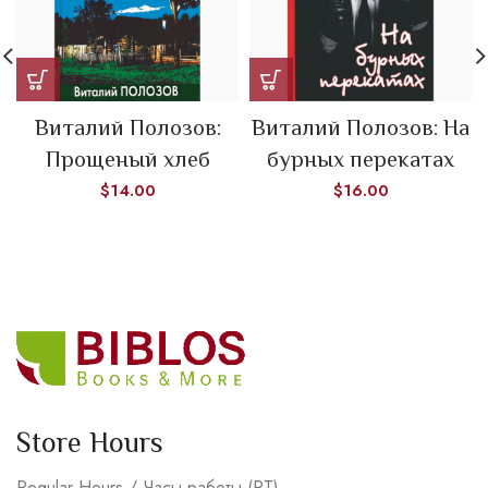
Виталий Полозов:
Виталий Полозов: На
Прощеный хлеб
бурных перекатах
$
14.00
$
16.00
Store Hours
Regular Hours / Часы работы (PT)