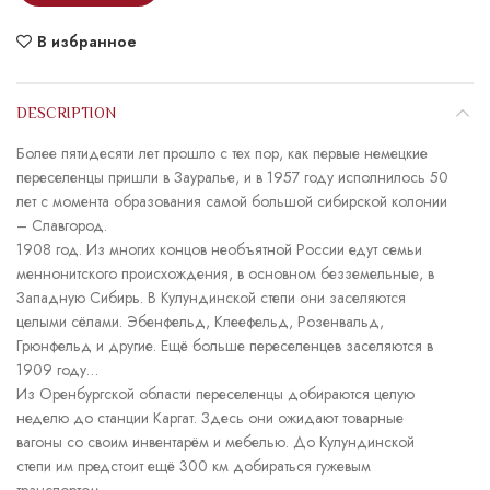
В избранное
DESCRIPTION
Более пятидесяти лет прошло с тех пор, как первые немецкие
переселенцы пришли в Зауралье, и в 1957 году исполнилось 50
лет с момента образования самой большой сибирской колонии
– Славгород.
1908 год. Из многих концов необъятной России едут семьи
меннонитского происхождения, в основном безземельные, в
Западную Сибирь. В Кулундинской степи они заселяются
целыми сёлами. Эбенфельд, Клеефельд, Розенвальд,
Грюнфельд и другие. Ещё больше переселенцев заселяются в
1909 году…
Из Оренбургской области переселенцы добираются целую
неделю до станции Каргат. Здесь они ожидают товарные
вагоны со своим инвентарём и мебелью. До Кулундинской
степи им предстоит ещё 300 км добираться гужевым