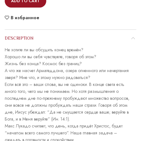
ADD TO CART
В избранное
DESCRIPTION
Не хотите ли вы обсудить конец времён?
Хорошо ли вы себя чувствуете, говоря об этом?
Жизнь без конца? Космос без границ?
А что же насчет Армагеддона, озера огненного или начертания
зверя? Мне что, и этому нужно радоваться?
Если всё это – ваши слова, вы не одиноки. В конце света есть
много того, чего мы не понимаем. Но хотя размышления о
последнем дне по-прежнему пробуждают множество вопросов,
они вовсе не должны пробуждать наши страхи. Говоря об этом
дне, Иисус убеждал: “Да не смущается сердце ваше; веруйте в
Бога, и в Меня веруйте” (Ин. 14:1).
Макс Лукадо считает, что день, когда придёт Христос, будет
“началом всего самого лучшего”. Наша главная задача –
ожидать в готовности и спокойствии.