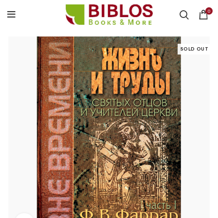
0
SOLD OUT