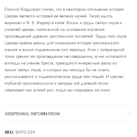
Епископ Вордсворт считал, что в некотором отношении история
Церкви является историей ее великих мужей. Такую мысль
выражает и Ф. В. Фаррар в книге Жизнь и труды святых отцов и
учителей церкви, написанной на основании изучения
произведений древних христианских писателей. Труды этих отцов
Церкви крайне важны для понимания истории христианского
учения и жизни подвижников того периода. Хотя с литературной
точки зрения эти произведения несовершенны, в них излагаются
взгляды на учение Христа, приводятся интересные факты из
жизни святых отцов, о которых мы никогда бы не знали,
рассказывается о подвижническом труде этих людей. И чувство
глубокой признательности к авторам той далекой эпохи
охватывает нас всякий раз, когда мы открываем эту книгу.
ADDITIONAL INFORMATION
SKU:
BM70-339