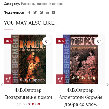
Category:
Рассказы, повести и истории
Поделиться
YOU MAY ALSO LIKE…
-23%
-23%
Ф.В.Фаррар:
Ф.В.Фаррар:
Возвращение домой
Аллегории борьбы
добра со злом
$
10.00
$
13.00