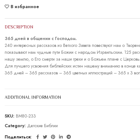
В избранное
DESCRIPTION
365 дней в общении с Господом.
240 интересных рассказов из Ветхого Завета повествуют нам о Творе
показывают нам чудные пути Божии с народом Израильским. 125 расс
нашу землю, о Его смерти за наши грехи и о Божьем плане с Церков
Для лучшего усвоения библейских истин нашему вниманию в конце ка
365 дней – 365 рассказов – 365 цветных иллюстраций – 365 х 3 во
ADDITIONAL INFORMATION
SKU:
BM80-233
Category:
Детские Библии
Поделиться