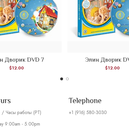
н Дворик DVD 7
Элин Дворик D
ADD TO CART
ADD TO CART
$
12.00
$
12.00
ours
Telephone
s / Часы работы (PT)
+1 (916) 580-3030
day 9:00am - 5:00pm