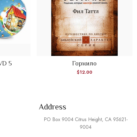
READ MORE
VD 5
Горнило
$
12.00
Address
PO Box 9004 Citrus Height, CA 95621-
9004