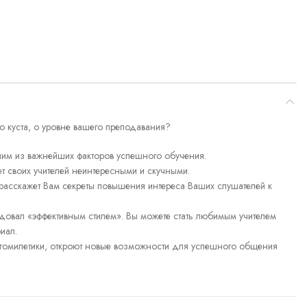
о куста, о уровне вашего преподавания?
ним из важнейших факторов успешного обучения.
ет своих учителей неинтересными и скучными.
, расскажет Вам секреты повышения интереса Ваших слушателей к
едовал «эффективным стилем». Вы можете стать любимым учителем
иал.
 гомилетики, откроют новые возможности для успешного общения