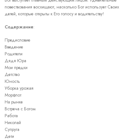
Бог выступает главным действующим лицом. Удивительные
повествования восхищают, насколько Бог использует Своих
детей, которые открыты к Его голосу и водительству!
Содержание
:
Предисловие
Введение
Родители
Дядя Юра
Мои предки
Детство
Юность
Уборка урожая
Морфлот
На рынке
Встреча с Богом
Работа
Николай
Супруга
Дети