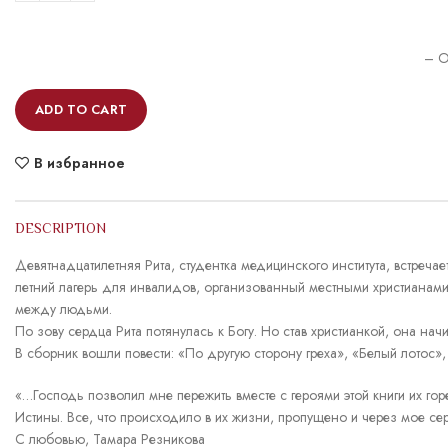
– O
ADD TO CART
В избранное
DESCRIPTION
Девятнадцатилетняя Рита, студентка медицинского института, встречае
летний лагерь для инвалидов, организованный местными христианам
между людьми.
По зову сердца Рита потянулась к Богу. Но став христианкой, она на
В сборник вошли повести: «По другую сторону греха», «Белый лотос», 
«…Господь позволил мне пережить вместе с героями этой книги их горе
Истины. Все, что происходило в их жизни, пропущено и через мое се
С любовью, Тамара Резникова