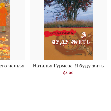
чего нельзя
Наталья Гурмеза: Я буду жить
ADD TO CART
$
5.00