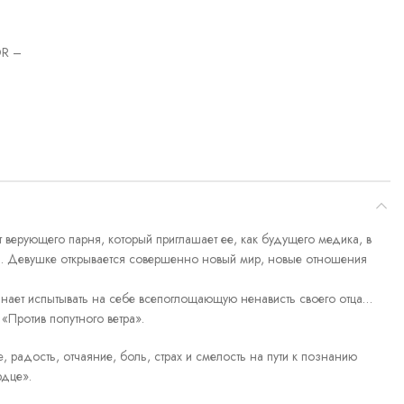
R –
т верующего парня, который приглашает ее, как будущего медика, в
и. Девушке открывается совершенно новый мир, новые отношения
чинает испытывать на себе всепоглощающую ненависть своего отца…
«Против попутного ветра».
, радость, отчаяние, боль, страх и смелость на пути к познанию
рдце».