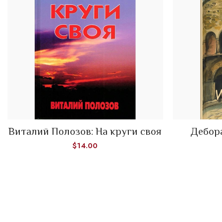
Виталий Полозов: На круги своя
Дебора
ADD TO CART
$
14.00