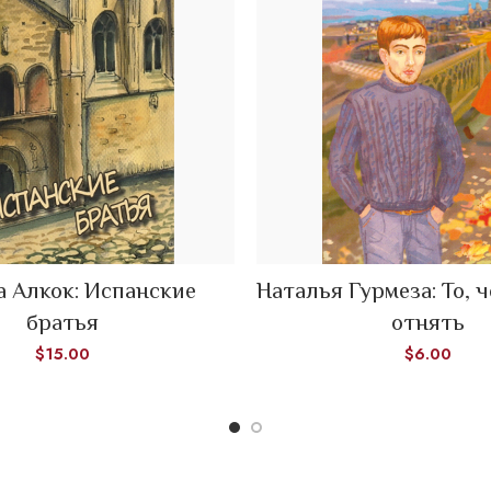
READ MORE
 Алкок: Испанские
Наталья Гурмеза: То, 
ADD TO CART
братья
отнять
$
15.00
$
6.00