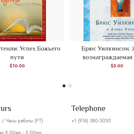
тенли: Успех Божьего
Брюс Уилкинсон: 
ADD TO CART
ADD TO CART
пути
вознаграждаемая
$
10.00
$
5.00
ours
Telephone
s / Часы работы (PT)
+1 (916) 580-3030
day 9:00am - 5:00pm