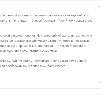
посвященной изучению сакраментологии восточноевропейского
щение, в настоящем – Вечеря Господня. Третий том сосредоточе
истской сакраментологии. Изучение библейского, исторического
видеть целостную евхаристическую картину, которая показывает
агодарение и причащение, но главное – позволяет осознать
рисутствующим в этом священнодействии.
оведам, культурологам, историкам, преподавателям высших
ской проблематикой и вопросами баптистского