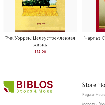
READ MORE
Рик Уоррен: Целеустремлённая
Чарльз С
жизнь
$
15.00
Store H
Regular Hour
Monday - Fri