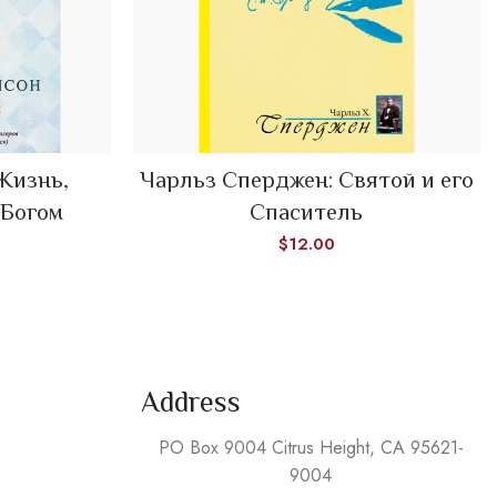
Жизнь,
Чарльз Сперджен: Святой и его
ADD TO CART
 Богом
Спаситель
$
12.00
Address
PO Box 9004 Citrus Height, CA 95621-
9004