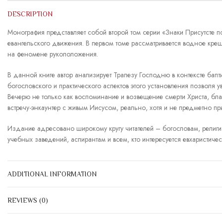
DESCRIPTION
Монография представляет собой второй том серии «Знаки Присутсте 
евангельского движения. В первом томе рассматривается водное кре
на феномене рукоположения.
В данной книге автор анализирует Трапезу Господню в контексте бапт
богословского и практического аспектов этого установления позволя у
Вечерю не только как воспоминание и возвещение смерти Христа, бл
встречу-энкаунтер с живым Иисусом, реально, хотя и не предметно п
Издание адресовано широкому кругу читателей – богословам, религи
учебных заведений, аспирантам и всем, кто интересуется евхаристиче
ADDITIONAL INFORMATION
REVIEWS (0)